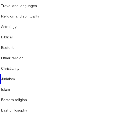
Travel and languages
Religion and spirituality
Astrology
Biblical
Esoteric
Other religion
Christianity
Judaism
Islam
Eastern religion
East philosophy