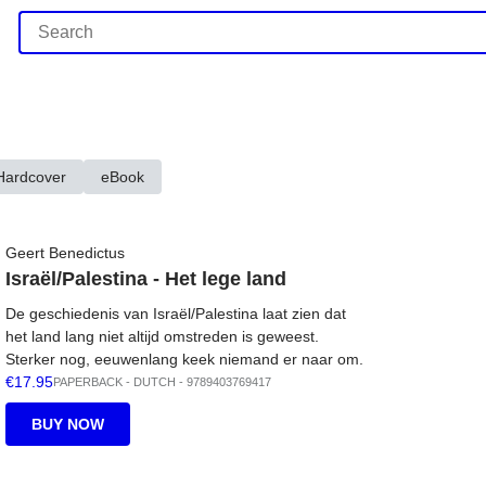
Hardcover
eBook
Geert Benedictus
Israël/Palestina - Het lege land
De geschiedenis van Israël/Palestina laat zien dat
het land lang niet altijd omstreden is geweest.
Sterker nog, eeuwenlang keek niemand er naar om.
€17.95
PAPERBACK
-
DUTCH
- 9789403769417
BUY NOW